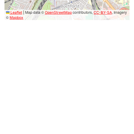
Map data ©
contributors,
, Imagery
Leaflet
|
OpenStreetMap
CC-BY-SA
©
Mapbox