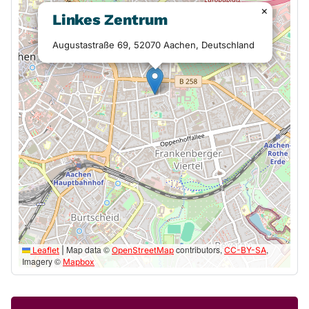
×
Linkes Zentrum
Augustastraße 69, 52070 Aachen, Deutschland
Map data ©
contributors,
,
Leaflet
|
OpenStreetMap
CC-BY-SA
Imagery ©
Mapbox