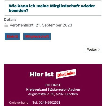
Wie kann ich meine Mitgliedschaft wieder
beenden?
Details
Veröffentlicht: 21. September 2023
Eintritt
Mitgliedschaft
Nächster Be
Weiter
DIE LINKE
Kreisverband Städteregion Aachen
Augustastraße 69, 52070 Aachen
Kreisverband
Tel. 0241-9902531