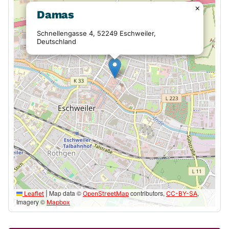
×
Damas
Schnellengasse 4, 52249 Eschweiler,
Deutschland
Map data ©
contributors,
,
Leaflet
|
OpenStreetMap
CC-BY-SA
Imagery ©
Mapbox