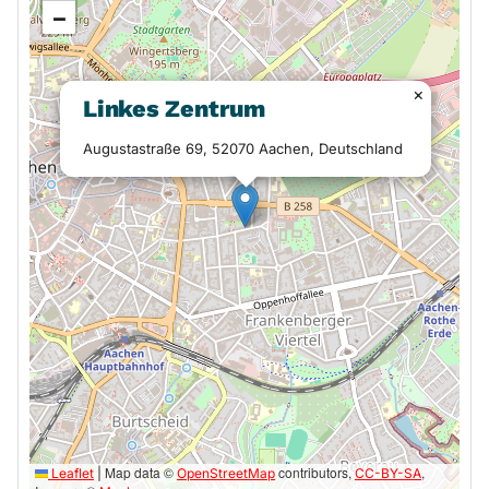
−
×
Linkes Zentrum
Augustastraße 69, 52070 Aachen, Deutschland
Map data ©
contributors,
,
Leaflet
|
OpenStreetMap
CC-BY-SA