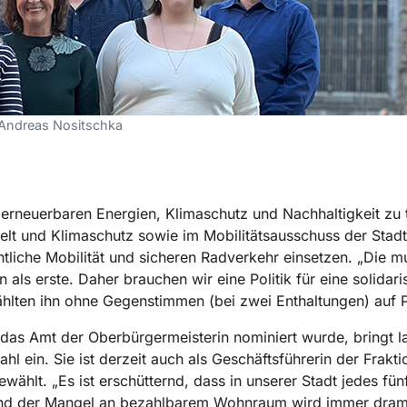
, Andreas Nositschka
erneuerbaren Energien, Klimaschutz und Nachhaltigkeit zu tu
 und Klimaschutz sowie im Mobilitätsausschuss der Stadt fü
ntliche Mobilität und sicheren Radverkehr einsetzen. „Die m
s erste. Daher brauchen wir eine Politik für eine solidaris
ählten ihn ohne Gegenstimmen (bei zwei Enthaltungen) auf Pl
 das Amt der Oberbürgermeisterin nominiert wurde, bringt l
l ein. Sie ist derzeit auch als Geschäftsführerin der Frakt
wählt. „Es ist erschütternd, dass in unserer Stadt jedes fün
„und der Mangel an bezahlbarem Wohnraum wird immer drama