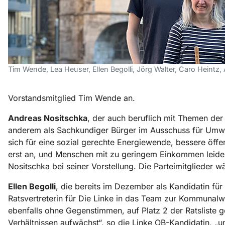
Tim Wende, Lea Heuser, Ellen Begolli, Jörg Walter, Caro Heintz
Vorstandsmitglied Tim Wende an.
Andreas Nositschka
, der auch beruflich mit Themen der 
anderem als Sachkundiger Bürger im Ausschuss für Umwelt
sich für eine sozial gerechte Energiewende, bessere öffe
erst an, und Menschen mit zu geringem Einkommen leiden al
Nositschka bei seiner Vorstellung. Die Parteimitglieder w
Ellen Begolli
, die bereits im Dezember als Kandidatin für
Ratsvertreterin für Die Linke in das Team zur Kommunalwah
ebenfalls ohne Gegenstimmen, auf Platz 2 der Ratsliste ge
Verhältnissen aufwächst“, so die Linke OB-Kandidatin, 