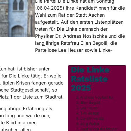
Die Partei Die Linke hat am Sonntag
(06.04.2025) ihre Kandidat*innen für die
Wahl zum Rat der Stadt Aachen
aufgestellt. Auf den ersten Listenplätzen
treten für Die Linke demnach der
Physiker Dr. Andreas Nositschka und die
langjährige Ratsfrau Ellen Begolli, die
Parteilose Lea Heuser sowie Linke-
Die Linke
n hat, ist bisher unter
r Die Linke tätig. Er wolle
Ratsliste
ultiplen Krisen fangen gerade
2025
che Stadtgesellschaft“, so
atz 1 der Liste zum Stadtrat.
Andreas Nositschka
Ellen Begolli
angjährige Erfahrung als
Lea Heuser
Tim Wende
ion tätig und wurde nun,
Carolin Heintz
fte Kind in armen
Jörg Walter
tischer, allen
Nadine van der Meulen