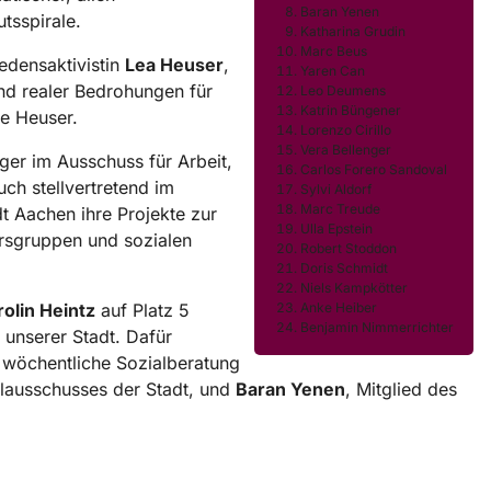
Baran Yenen
tsspirale.
Katharina Grudin
Marc Beus
edensaktivistin
Lea Heuser
,
Yaren Can
 und realer Bedrohungen für
Leo Deumens
Katrin Büngener
te Heuser.
Lorenzo Cirillo
Vera Bellenger
rger im Ausschuss für Arbeit,
Carlos Forero Sandoval
uch stellvertretend im
Sylvi Aldorf
Marc Treude
dt Aachen ihre Projekte zur
Ulla Epstein
ersgruppen und sozialen
Robert Stoddon
Doris Schmidt
Niels Kampkötter
olin Heintz
auf Platz 5
Anke Heiber
Benjamin Nimmerrichter
 unserer Stadt. Dafür
e wöchentliche Sozialberatung
alausschusses der Stadt, und
Baran Yenen
, Mitglied des