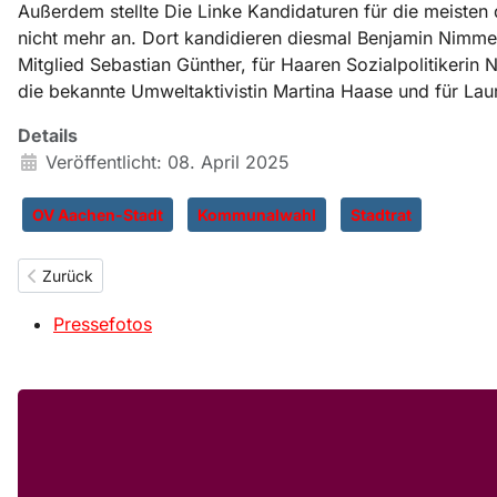
Außerdem stellte Die Linke Kandidaturen für die meisten
nicht mehr an. Dort kandidieren diesmal Benjamin Nimmer
Mitglied Sebastian Günther, für Haaren Sozialpolitikeri
die bekannte Umweltaktivistin Martina Haase und für Laur
Details
Veröffentlicht: 08. April 2025
OV Aachen-Stadt
Kommunalwahl
Stadtrat
Vorheriger Beitrag: Linke Kandidaturen für den Städteregionstag
Zurück
Pressefotos