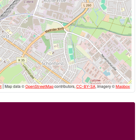
Map data ©
contributors,
, Imagery ©
t
|
OpenStreetMap
CC-BY-SA
Mapbox