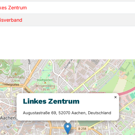
kes Zentrum
isverband
×
Linkes Zentrum
Augustastraße 69, 52070 Aachen, Deutschland