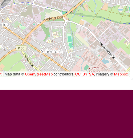
Map data ©
contributors,
, Imagery ©
t
|
OpenStreetMap
CC-BY-SA
Mapbox