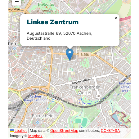
−
×
Linkes Zentrum
Augustastraße 69, 52070 Aachen,
Deutschland
Map data ©
contributors,
,
Leaflet
|
OpenStreetMap
CC-BY-SA
Imagery ©
Mapbox