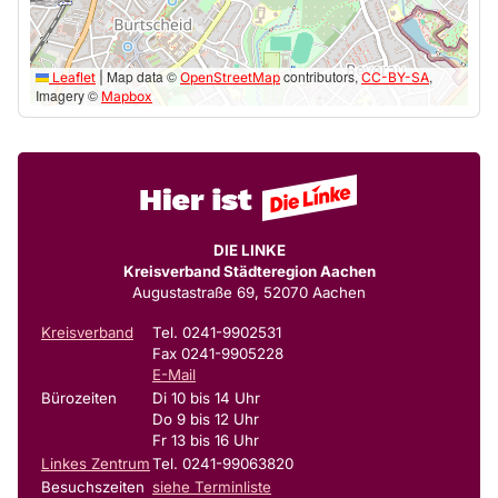
Map data ©
contributors,
,
Leaflet
|
OpenStreetMap
CC-BY-SA
Imagery ©
Mapbox
DIE LINKE
Kreisverband Städteregion Aachen
Augustastraße 69, 52070 Aachen
Kreisverband
Tel. 0241-9902531
Fax 0241-9905228
E-Mail
Bürozeiten
Di 10 bis 14 Uhr
Do 9 bis 12 Uhr
Fr 13 bis 16 Uhr
Linkes Zentrum
Tel. 0241-99063820
Besuchszeiten
siehe Terminliste