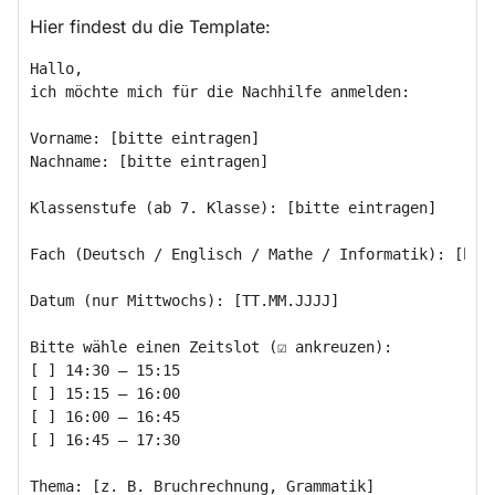
Hier findest du die Template:
Hallo,

ich möchte mich für die Nachhilfe anmelden:

Vorname: [bitte eintragen]

Nachname: [bitte eintragen]

Klassenstufe (ab 7. Klasse): [bitte eintragen]

Fach (Deutsch / Englisch / Mathe / Informatik): [bitt
Datum (nur Mittwochs): [TT.MM.JJJJ]

Bitte wähle einen Zeitslot (☑ ankreuzen):

[ ] 14:30 – 15:15

[ ] 15:15 – 16:00

[ ] 16:00 – 16:45

[ ] 16:45 – 17:30

Thema: [z. B. Bruchrechnung, Grammatik]  
