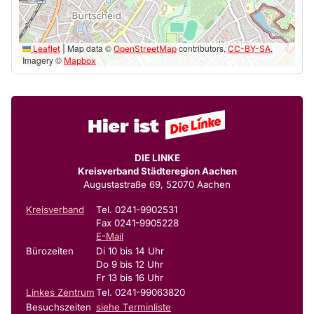
Map data ©
contributors,
,
Leaflet
|
OpenStreetMap
CC-BY-SA
Imagery ©
Mapbox
DIE LINKE
Kreisverband Städteregion Aachen
Augustastraße 69, 52070 Aachen
Kreisverband
Tel. 0241-9902531
Fax 0241-9905228
E-Mail
Bürozeiten
Di 10 bis 14 Uhr
Do 9 bis 12 Uhr
Fr 13 bis 16 Uhr
Linkes Zentrum
Tel. 0241-99063820
Besuchszeiten
siehe Terminliste