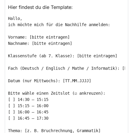
Hier findest du die Template:
Hallo,

ich möchte mich für die Nachhilfe anmelden:

Vorname: [bitte eintragen]

Nachname: [bitte eintragen]

Klassenstufe (ab 7. Klasse): [bitte eintragen]

Fach (Deutsch / Englisch / Mathe / Informatik): [bitt
Datum (nur Mittwochs): [TT.MM.JJJJ]

Bitte wähle einen Zeitslot (☑ ankreuzen):

[ ] 14:30 – 15:15

[ ] 15:15 – 16:00

[ ] 16:00 – 16:45

[ ] 16:45 – 17:30

Thema: [z. B. Bruchrechnung, Grammatik]  
