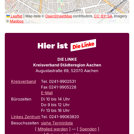
Map data ©
contributors,
, Imagery
Leaflet
|
OpenStreetMap
CC-BY-SA
©
Mapbox
DIE LINKE
Kreisverband Städteregion Aachen
Augustastraße 69, 52070 Aachen
Kreisverband
Tel. 0241-9902531
Fax 0241-9905228
E-Mail
Bürozeiten
Di 10 bis 14 Uhr
Do 9 bis 12 Uhr
Fr 13 bis 16 Uhr
Linkes Zentrum
Tel. 0241-99063820
Besuchszeiten
siehe Terminliste
[
Mitglied werden
] — [
Spenden
]