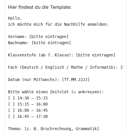
Hier findest du die Template:
Hallo,

ich möchte mich für die Nachhilfe anmelden:

Vorname: [bitte eintragen]

Nachname: [bitte eintragen]

Klassenstufe (ab 7. Klasse): [bitte eintragen]

Fach (Deutsch / Englisch / Mathe / Informatik): [bitt
Datum (nur Mittwochs): [TT.MM.JJJJ]

Bitte wähle einen Zeitslot (☑ ankreuzen):

[ ] 14:30 – 15:15

[ ] 15:15 – 16:00

[ ] 16:00 – 16:45

[ ] 16:45 – 17:30

Thema: [z. B. Bruchrechnung, Grammatik]  
