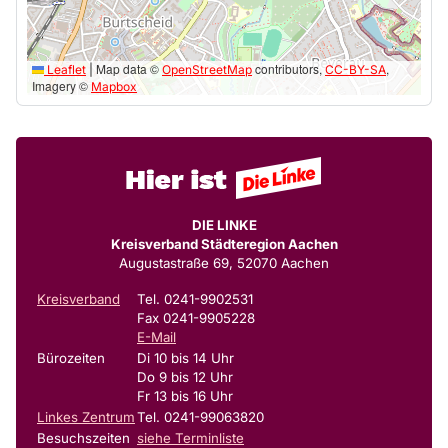
Map data ©
contributors,
,
Leaflet
|
OpenStreetMap
CC-BY-SA
Imagery ©
Mapbox
DIE LINKE
Kreisverband Städteregion Aachen
Augustastraße 69, 52070 Aachen
Kreisverband
Tel. 0241-9902531
Fax 0241-9905228
E-Mail
Bürozeiten
Di 10 bis 14 Uhr
Do 9 bis 12 Uhr
Fr 13 bis 16 Uhr
Linkes Zentrum
Tel. 0241-99063820
Besuchszeiten
siehe Terminliste