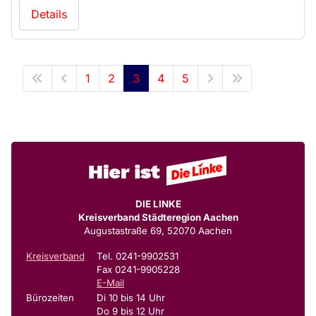
Details
1
2
3
4
5
DIE LINKE
Kreisverband Städteregion Aachen
Augustastraße 69, 52070 Aachen
Kreisverband
Tel. 0241-9902531
Fax 0241-9905228
E-Mail
Bürozeiten
Di 10 bis 14 Uhr
Do 9 bis 12 Uhr