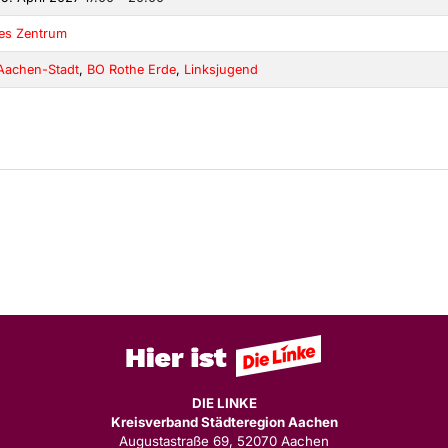
kes Zentrum
Aachen-Stadt
,
BO Rothe Erde
,
Linksjugend
DIE LINKE
Kreisverband Städteregion Aachen
Augustastraße 69, 52070 Aachen