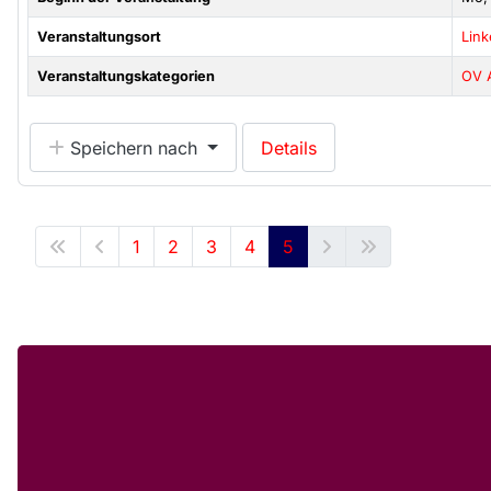
Veranstaltungsort
Lin
Veranstaltungskategorien
OV 
Speichern nach
Details
1
2
3
4
5