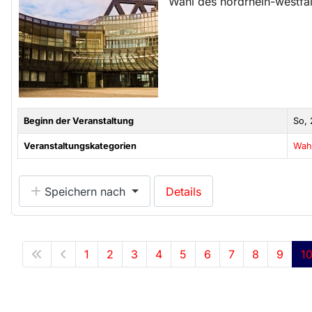
Wahl des nordrhein-westfä
Beginn der Veranstaltung
So, 
Veranstaltungskategorien
Wah
Speichern nach
Details
1
2
3
4
5
6
7
8
9
1