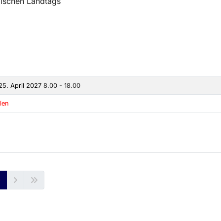
lischen Landtags
25. April 2027
8.00 - 18.00
len
0